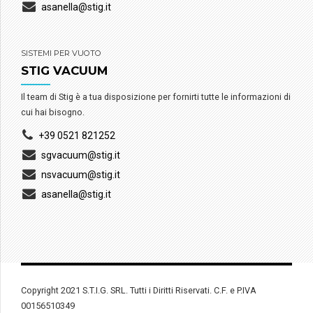
asanella@stig.it
SISTEMI PER VUOTO
STIG VACUUM
Il team di Stig è a tua disposizione per fornirti tutte le informazioni di
cui hai bisogno.
+39 0521 821252
sgvacuum@stig.it
nsvacuum@stig.it
asanella@stig.it
Copyright 2021 S.T.I.G. SRL. Tutti i Diritti Riservati. C.F. e P.IVA
00156510349