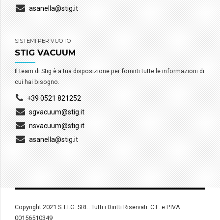
asanella@stig.it
SISTEMI PER VUOTO
STIG VACUUM
Il team di Stig è a tua disposizione per fornirti tutte le informazioni di
cui hai bisogno.
+39 0521 821252
sgvacuum@stig.it
nsvacuum@stig.it
asanella@stig.it
Copyright 2021 S.T.I.G. SRL. Tutti i Diritti Riservati. C.F. e P.IVA
00156510349