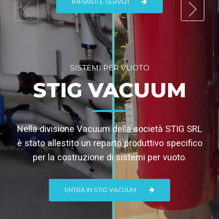
IMPIANTI E SERVIZI
SISTEMI PER VUOTO
STIG VACUUM
Nella divisione Vacuum della società STIG SRL
è stato allestito un reparto produttivo specifico
per la costruzione di sistemi per vuoto.
ENTRA IN STIG VACUUM