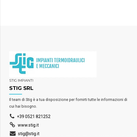
Società) concessa a coloro che sostengono spese per
interventi che migliorano l’efficienza energetica degli
edifici esistenti. Come funziona? Colui che affronta una
spesa […]
STIG IMPIANTI
STIG SRL
Il team di Stig è a tua disposizione per fornirti tutte le informazioni di
cui hai bisogno.
+39 0521 821252
www.stig.it
stig@stig.it